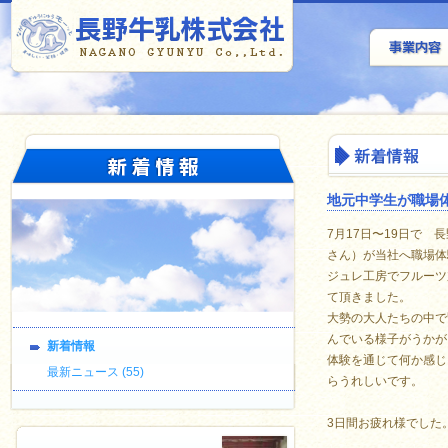
地元中学生が職場
7月17日〜19日で
さん）が当社へ職場体
ジュレ工房でフルーツ
て頂きました。
大勢の大人たちの中で
んでいる様子がうかが
新着情報
体験を通じて何か感じ
最新ニュース (55)
らうれしいです。
3日間お疲れ様でした