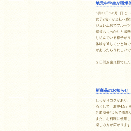
地元中学生が職場
5月31日〜6月1日に
女子2名）が当社へ職
ジュレ工房でフルーツ
挨拶もしっかりと出来
り組んでいる様子がう
体験を通じてひと時で
があったらうれしいで
２日間お疲れ様でした
新商品のお知らせ 「
しっかりコクがあり、
応えして「濃厚4.5
乳脂肪分4.5％で濃
また、お料理に使用し
楽しみ方が広がります