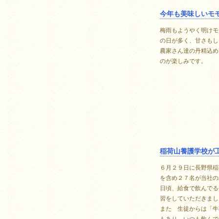
今年も美味しいモ
梅雨もようやく明けモ
の日が多く、甘さもし
農家さん達の丹精込め
のが楽しみです。
稲荷山養護学校が
６月２９日に長野県稲
を含め２７名が当社の
日頃、給食で飲んでる
習をしていただきまし
また 生徒からは「牛
もあり、いつも飲んで