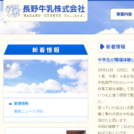
中学生が職場体験
10月11日・12日
Ｙ君、Ｎ君）４名が当
牛乳部門でのクレート
作業工程を体験して頂
いつもと違う環境で緊
た。
新着情報
思っていた以上に大変
最新ニュース (55)
働く事の大切さや社会
頂けたと思います。
今回の体験で これか
ればうれしいです。