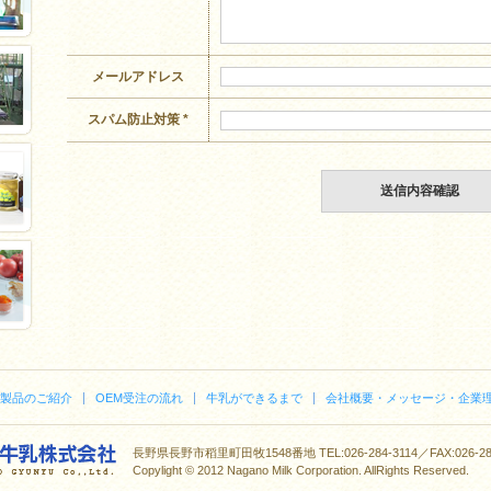
メールアドレス
スパム防止対策
*
製品のご紹介
OEM受注の流れ
牛乳ができるまで
会社概要・メッセージ・企業
長野県長野市稻里町田牧1548番地 TEL:026-284-3114／FAX:026-284
Copylight © 2012 Nagano Milk Corporation. AllRights Reserved.