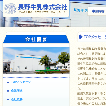
当社は昭和12年長野
組合として発足致しま
その後昭和24年長野
野牛乳協業組合に組織
長野牛乳株式会社とな
この間には、30数年
をしてまいりました。
TOPメッセージ
この提携期間中多くの
た。
企業理念
酪農乳業界を取り巻く
安全 安心の牛乳、乳
会社概要
任を果たすことは勿論